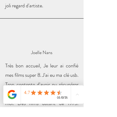
joli regard d'artiste.
Joelle Nans
Très bon accueil, Je leur ai confié
mes films super 8. J'ai eu ma clé usb.
Trop contente d'avoir pu récupérer
des souvenirs aussi précieux pour
moi. Des films datant de 1975.
Merci pour votre travail. A