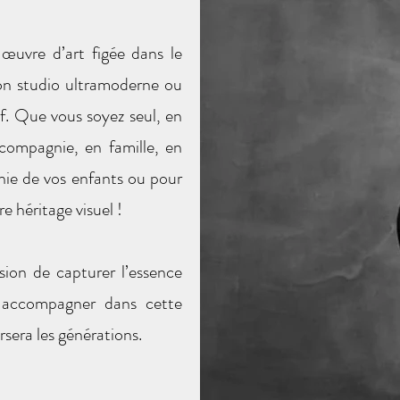
 œuvre d’art figée dans le
on studio ultramoderne ou
tif. Que vous soyez seul, en
compagnie, en famille, en
nie de vos enfants ou pour
e héritage visuel !
casion de capturer l’essence
 accompagner dans cette
rsera les générations.