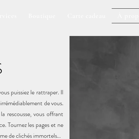
rvices
Boutique
Carte cadeau
À prop
S
us puissiez le rattraper. Il
t irrémédiablement de vous.
la rescousse, vous offrant
nce. Tournez les pages et ne
orme de clichés immortels…