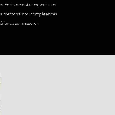
 Forts de notre expertise et
us mettons nos compétences
périence sur mesure.